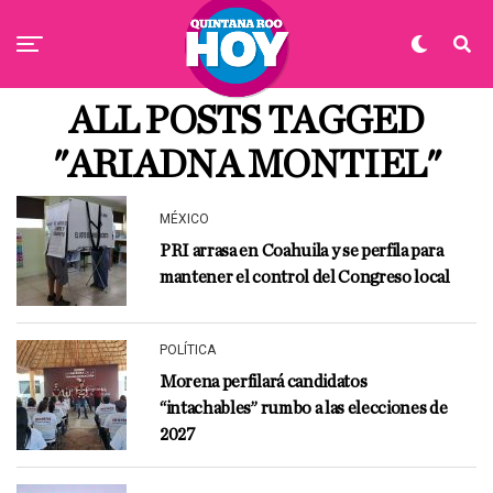
ALL POSTS TAGGED
"ARIADNA MONTIEL"
MÉXICO
PRI arrasa en Coahuila y se perfila para
mantener el control del Congreso local
POLÍTICA
Morena perfilará candidatos
“intachables” rumbo a las elecciones de
2027