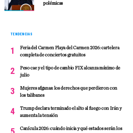
polémicas
TENDENCIAS
Feria del Carmen Playa del Carmen 2026: cartelera
completa de conciertos gratuitos
Peso cae y el tipo de cambio FIX alcanza máximo de
julio
Mujeres afganas: los derechos que perdieron con
los talibanes
Trump declara terminado el alto al fuego con Irán y
aumenta la tensión
Canícula 2026: cuándo inicia y qué estados serán los