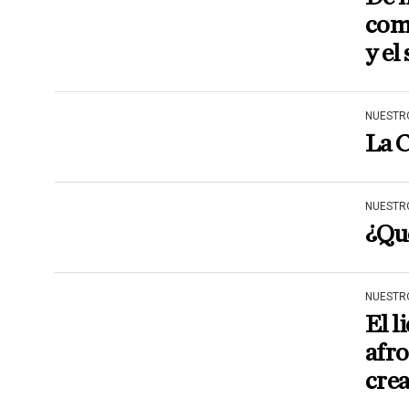
come
y el
NUESTR
La C
NUESTR
¿Qu
NUESTR
El l
afro
crea