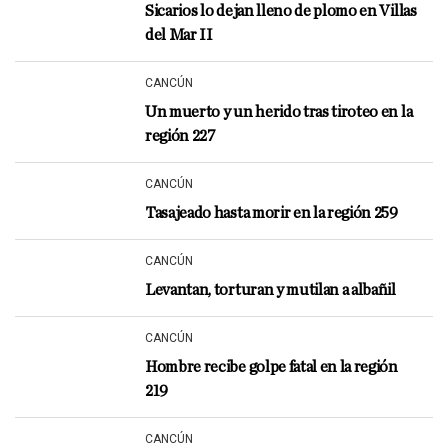
Sicarios lo dejan lleno de plomo en Villas
del Mar II
CANCÚN
Un muerto y un herido tras tiroteo en la
región 227
CANCÚN
Tasajeado hasta morir en la región 259
CANCÚN
Levantan, torturan y mutilan a albañil
CANCÚN
Hombre recibe golpe fatal en la región
219
CANCÚN