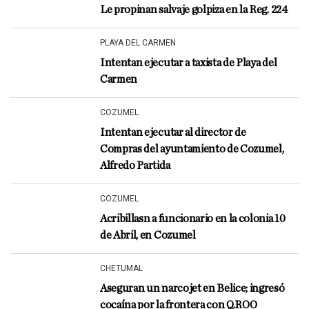
Le propinan salvaje golpiza en la Reg. 224
PLAYA DEL CARMEN
Intentan ejecutar a taxista de Playa del
Carmen
COZUMEL
Intentan ejecutar al director de
Compras del ayuntamiento de Cozumel,
Alfredo Partida
COZUMEL
Acribillasn a funcionario en la colonia 10
de Abril, en Cozumel
CHETUMAL
Aseguran un narcojet en Belice; ingresó
cocaína por la frontera con Q.ROO