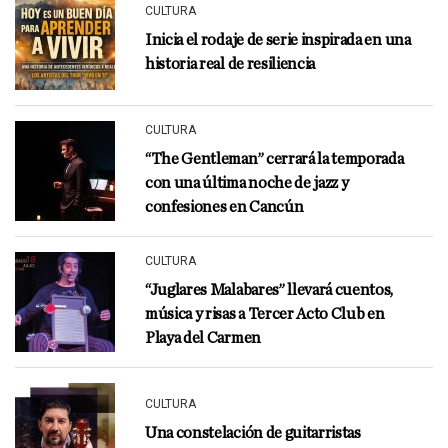
CULTURA
Inicia el rodaje de serie inspirada en una
historia real de resiliencia
CULTURA
“The Gentleman” cerrará la temporada
con una última noche de jazz y
confesiones en Cancún
CULTURA
“Juglares Malabares” llevará cuentos,
música y risas a Tercer Acto Club en
Playa del Carmen
CULTURA
Una constelación de guitarristas