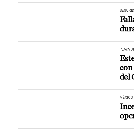
SEGURI
Fall
dur
PLAYA 
Est
con 
del
MÉXICO
Ince
ope