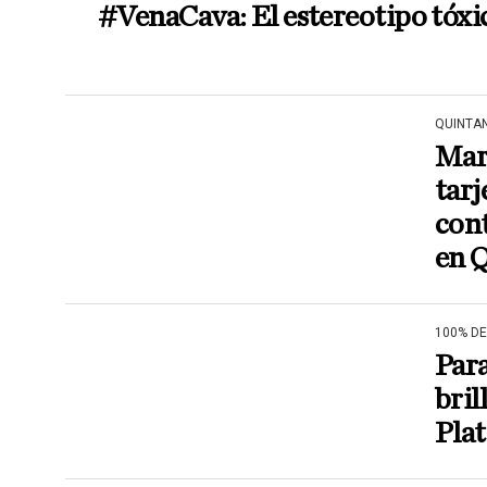
#VenaCava: El estereotipo tóxi
QUINTA
Mar
tarj
con
en 
100% D
Para
bril
Plat