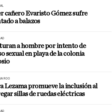
AL
er cañero Evaristo Gómez sufre
tado a balazos
DAD
turan a hombre por intento de
o sexual en playa de la colonia
osio
NA ROO
a Lezama promueve la inclusión al
egar sillas de ruedas eléctricas
DAD