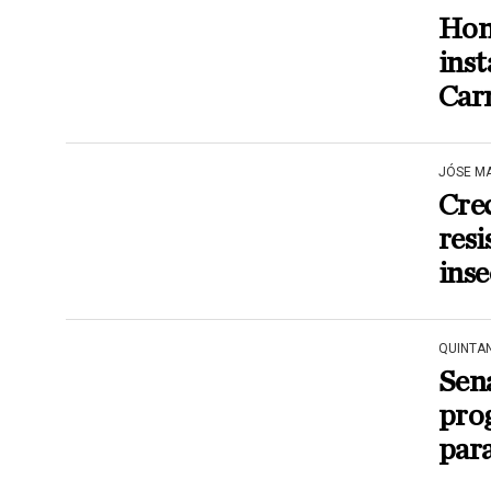
Homb
inst
Car
JÓSE M
Crec
resi
inse
QUINTA
Sen
pro
par