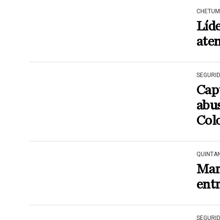
CHETUM
Líd
aten
SEGURI
Cap
abus
Col
QUINTA
Mar
entr
SEGURI