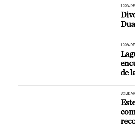
100% D
Dive
Dua
100% D
Lagu
encu
de 
SOLIDA
Est
comp
reco