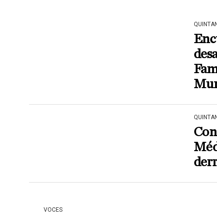
QUINTA
Enc
desa
Fami
Mun
QUINTA
Con
Méd
derr
VOCES