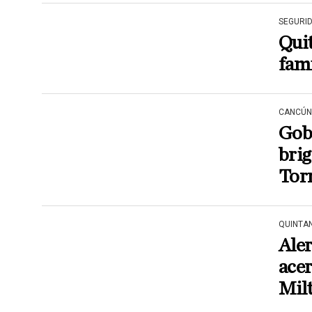
SEGURI
Quit
fami
CANCÚN
Gobi
brig
Tor
QUINTA
Aler
ace
Mil