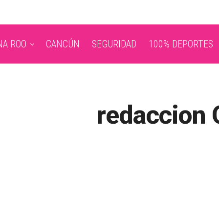
NA ROO
CANCÚN
SEGURIDAD
100% DEPORTES
redaccion