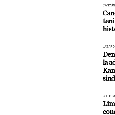
CANCÚN
Canc
teni
hist
LÁZARO
Denu
la a
Kant
sind
CHETUM
Limi
cone