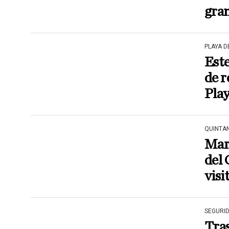
gran
PLAYA 
Est
de 
Pla
QUINTA
Mar
del 
visi
SEGURI
Tras