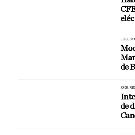
Habi
CFE
eléc
JÓSE M
Modi
Marí
de 
SEGURI
Inte
de d
Can