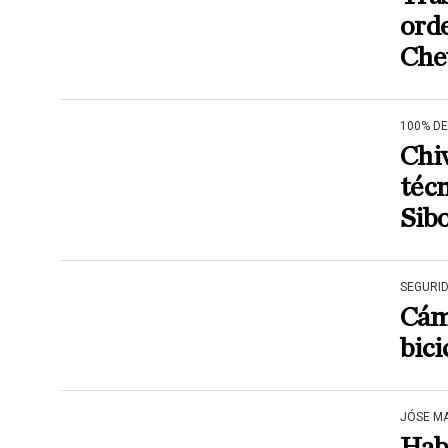
orde
Che
100% D
Chiv
técn
Sibo
SEGURI
Cám
bici
JÓSE M