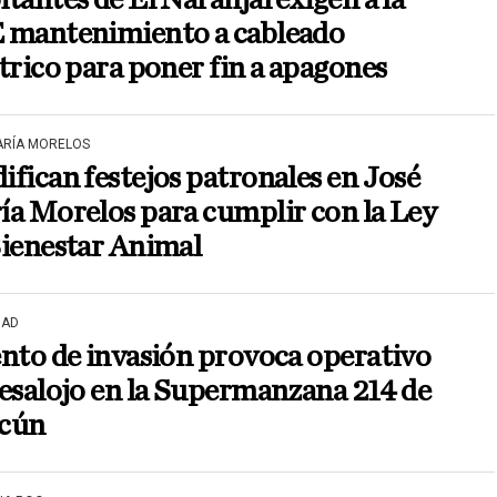
tantes de El Naranjal exigen a la
 mantenimiento a cableado
trico para poner fin a apagones
ARÍA MORELOS
fican festejos patronales en José
a Morelos para cumplir con la Ley
Bienestar Animal
DAD
nto de invasión provoca operativo
esalojo en la Supermanzana 214 de
cún