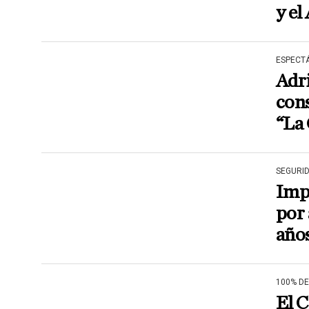
y e
ESPECT
Adri
cons
“La 
SEGURI
Imp
por 
año
100% D
El C