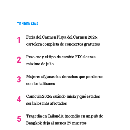
TENDENCIAS
Feria del Carmen Playa del Carmen 2026:
cartelera completa de conciertos gratuitos
Peso cae y el tipo de cambio FIX alcanza
máximo de julio
Mujeres afganas: los derechos que perdieron
con los talibanes
Canícula 2026: cuándo inicia y qué estados
serán los más afectados
Tragedia en Tailandia: incendio en un pub de
Bangkok deja al menos 27 muertos