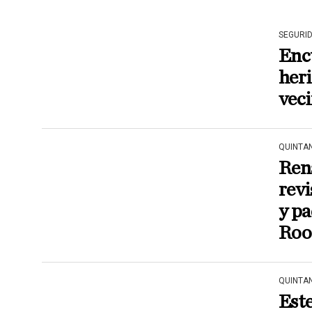
SEGURI
Enc
heri
veci
QUINTA
Ren
revi
y pa
Roo
QUINTA
Est