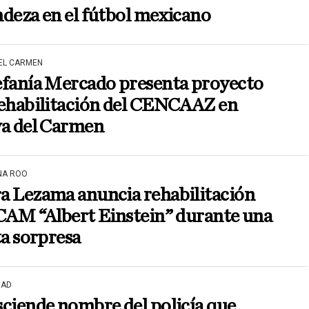
deza en el fútbol mexicano
DEL CARMEN
efanía Mercado presenta proyecto
rehabilitación del CENCAAZ en
ya del Carmen
NA ROO
a Lezama anuncia rehabilitación
CAM “Albert Einstein” durante una
ta sorpresa
DAD
ciende nombre del policía que