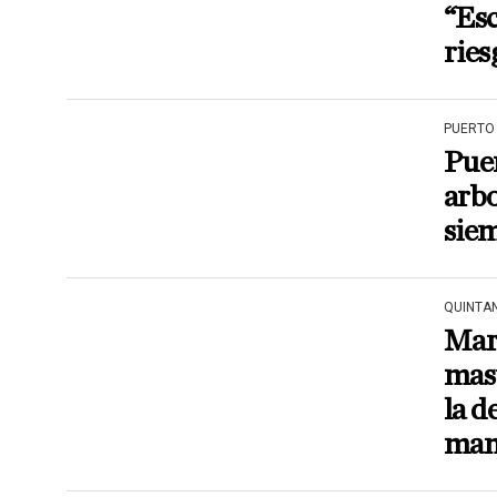
“Esc
ries
PUERTO
Puer
arbo
siem
QUINTA
Mar
mast
la d
ma