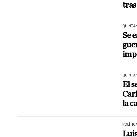
tras
QUINTA
Se e
guer
imp
QUINTA
El s
Cari
la c
POLÍTIC
Lui