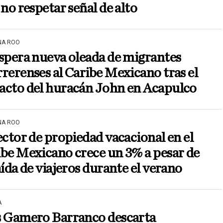
 no respetar señal de alto
NA ROO
spera nueva oleada de migrantes
rerenses al Caribe Mexicano tras el
acto del huracán John en Acapulco
NA ROO
ector de propiedad vacacional en el
be Mexicano crece un 3% a pesar de
aída de viajeros durante el verano
A
s Gamero Barranco descarta