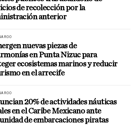
icios de recolección por la
nistración anterior
NA ROO
ergen nuevas piezas de
armonías en Punta Nizuc para
eger ecosistemas marinos y reducir
urismo en el arrecife
NA ROO
uncian 20% de actividades náuticas
ales en el Caribe Mexicano ante
unidad de embarcaciones piratas