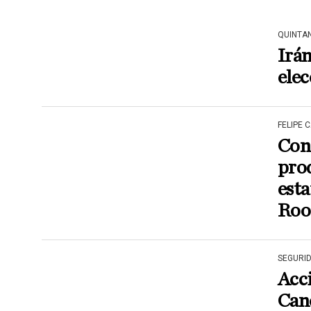
QUINTA
Irán
ele
FELIPE 
Cons
prod
esta
Roo
SEGURI
Acci
Can