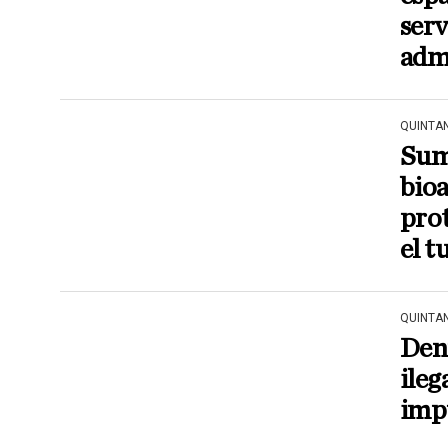
serv
admi
QUINTA
Sum
bio
prot
el t
QUINTA
Den
ileg
imp