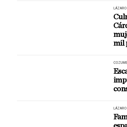
LÁZARO
Cul
Cárd
muj
mil 
COZUME
Esc
impu
con
LÁZARO
Fami
espa