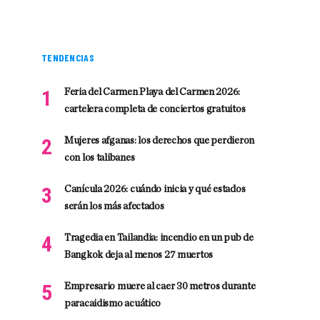
TENDENCIAS
Feria del Carmen Playa del Carmen 2026:
cartelera completa de conciertos gratuitos
Mujeres afganas: los derechos que perdieron
con los talibanes
Canícula 2026: cuándo inicia y qué estados
serán los más afectados
Tragedia en Tailandia: incendio en un pub de
Bangkok deja al menos 27 muertos
Empresario muere al caer 30 metros durante
paracaidismo acuático