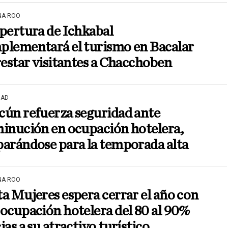
NA ROO
pertura de Ichkabal
plementará el turismo en Bacalar
restar visitantes a Chacchoben
DAD
cún refuerza seguridad ante
inución en ocupación hotelera,
arándose para la temporada alta
NA ROO
a Mujeres espera cerrar el año con
ocupación hotelera del 80 al 90%
ias a su atractivo turístico