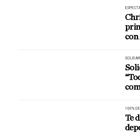
ESPECT
Chr
prim
con
SOLIDA
Soli
“Tod
com
100% D
Te d
dep