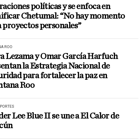
raciones políticas y se enfoca en
nificar Chetumal: “No hay momento
 proyectos personales”
NA ROO
a Lezama y Omar García Harfuch
entan la Estrategia Nacional de
ridad para fortalecer la paz en
ntana Roo
EPORTES
er Lee Blue II se une a El Calor de
cún