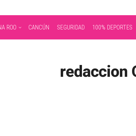
NA ROO
CANCÚN
SEGURIDAD
100% DEPORTES
redaccion