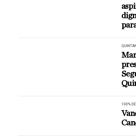
aspi
dig
para
QUINTA
Mar
pres
Segu
Qui
100% D
Vand
Can