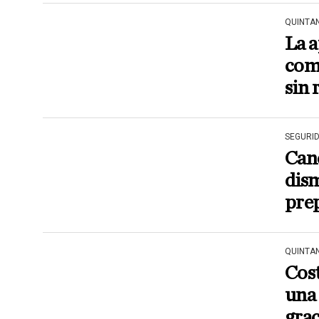
QUINTA
La a
com
sin 
SEGURI
Can
dism
prep
QUINTA
Cost
una 
grac