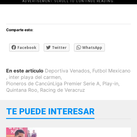
ADVERTISEMENT. SCROLL TO CONTINUE READING.
[adsforwp id="243463"]
Comparte esto:
Facebook
Twitter
WhatsApp
En este artículo
Deportiva Venados
,
Futbol Mexicano
,
inter playa del carmen
,
Pioneros de CancúnLiga Premier Serie A
,
Play-in
,
Quintana Roo
,
Racing de Veracruz
TE PUEDE INTERESAR