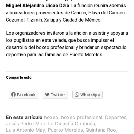
Miguel Alejandro Uicab Dzib
. La función reunirá además
a boxeadores provenientes de Cancún, Playa del Carmen,
Cozumel, Tizimín, Xalapa y Ciudad de México.
Los organizadores invitaron a la afición a asistir y apoyar a
los pugilistas en esta velada, que busca impulsar el
desarrollo del boxeo profesional y brindar un espectáculo
deportivo para las familias de Puerto Morelos.
Comparte esto:
Facebook
Twitter
WhatsApp
En este artículo
boxeo
,
boxeo profesional
,
Deportes
,
Jesús Pedro Moo
,
La Dinastía Continúa
,
Luis Antonio May
,
Puerto Morelos
,
Quintana Roo
,