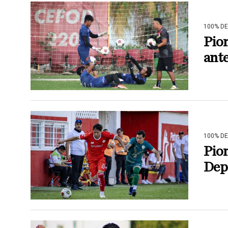
100% D
Pion
ant
100% D
Pio
Depo