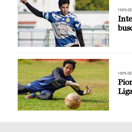
100% D
Inte
busc
100% D
Pion
Lig