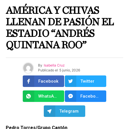
AMÉRICA Y CHIVAS
LLENAN DE PASIÓN EL
ESTADIO “ANDRÉS
QUINTANA ROO”
By
Isabella Cruz
Publicado el
5 junio, 2026
Facebook
Twitter
WhatsApp
Facebook Messenger
Telegram
Pedro Torres/Grupo Cantón