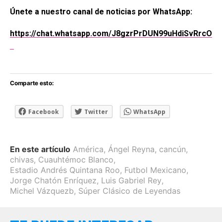
Únete a nuestro canal de noticias por WhatsApp:
https://chat.whatsapp.com/J8gzrPrDUN99uHdiSvRrcO
Comparte esto:
Facebook
Twitter
WhatsApp
En este artículo
América
,
Ángel Reyna
,
cancún
,
chivas
,
Cuauhtémoc Blanco
,
Estadio Andrés Quintana Roo
,
Futbol Mexicano
,
Jorge Chatón Enríquez
,
Luis Gabriel Rey
,
Michel Vázquezb
,
Súper Clásico de Leyendas