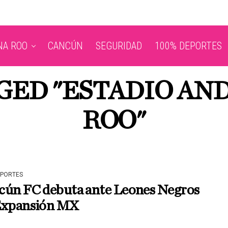
NA ROO
CANCÚN
SEGURIDAD
100% DEPORTES
GGED "ESTADIO AN
ROO"
EPORTES
cún FC debuta ante Leones Negros
Expansión MX