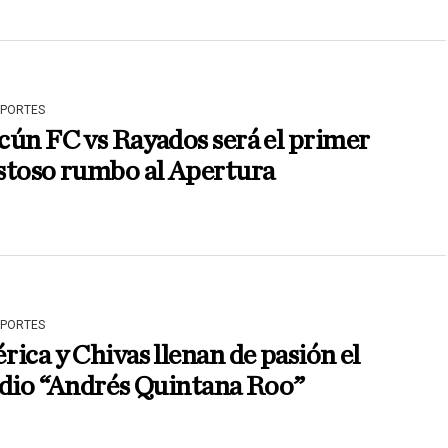
EPORTES
ún FC vs Rayados será el primer
stoso rumbo al Apertura
EPORTES
ica y Chivas llenan de pasión el
adio “Andrés Quintana Roo”