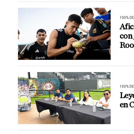
100% D
Afi
con 
Roo
100% D
Ley
en C