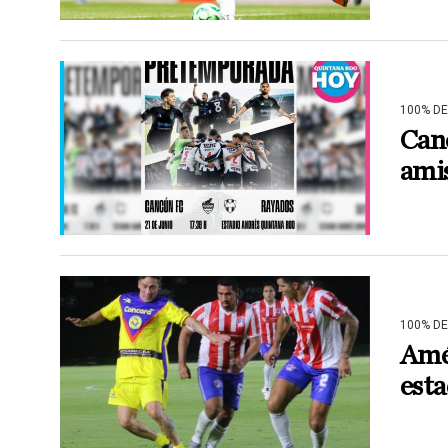
100% D
Canc
ami
100% D
Amér
est