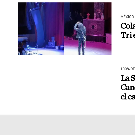
MÉXICO
Cola
Tri 
100% D
La S
Canc
el e