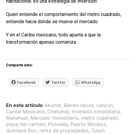
habitacional: es una estrategia de inversión.
Quien entiende el comportamiento del metro cuadrado,
entiende hacia dónde se mueve el mercado.
Y en el Caribe mexicano, todo apunta a que la
transformación apenas comienza.
Comparte esto:
Facebook
Twitter
WhatsApp
En este artículo
Akumal
,
Bienes raíces
,
cancún
,
Caribe Mexicano
,
Chetumal
,
Inversión Inmobiliaria
,
Mahahual
,
Mercado inmobiliario
,
metro cuadrado
,
playa del carmen
,
Plusvalía
,
Puerto Morelos
,
Quintana Roo
,
renta de propiedades
,
Tulum