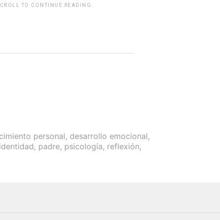
SCROLL TO CONTINUE READING.
rwp id="243463"]
cimiento personal
,
desarrollo emocional
,
identidad
,
padre
,
psicología
,
reflexión
,