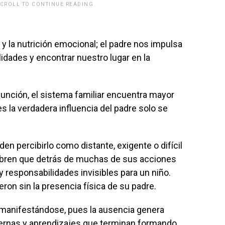
SCROLL TO CONTINUE READING.
rwp id="243463"]
 y la nutrición emocional; el padre nos impulsa
lidades y encontrar nuestro lugar en la
nción, el sistema familiar encuentra mayor
s la verdadera influencia del padre solo se
den percibirlo como distante, exigente o difícil
bren que detrás de muchas de sus acciones
y responsabilidades invisibles para un niño.
on sin la presencia física de su padre.
 manifestándose, pues la ausencia genera
ernas y aprendizajes que terminan formando