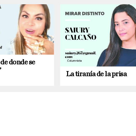
 de donde se
”
La tiranía de la prisa