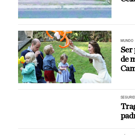
MUNDO
Ser 
de 
Cam
SEGURI
Tra
pad