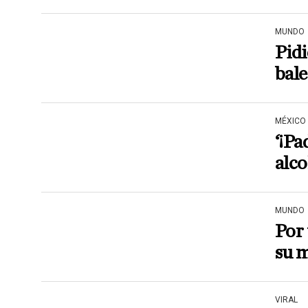
MUNDO
Pidi
bale
MÉXICO
‘¡Pa
alco
MUNDO
Por 
su 
VIRAL