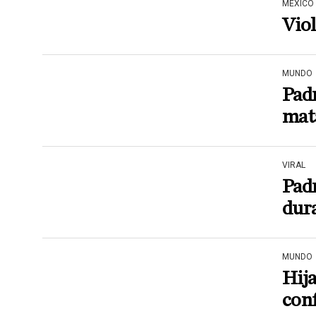
MÉXICO
Viol
MUNDO
Padr
mat
VIRAL
Padr
dur
MUNDO
Hija
con