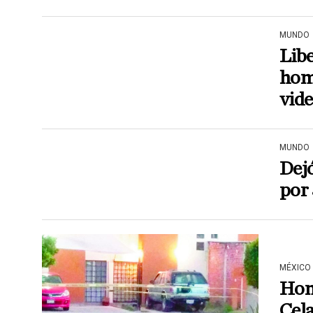
MUNDO
Lib
homi
vid
MUNDO
Dejó
por 
MÉXICO
Homb
Cel