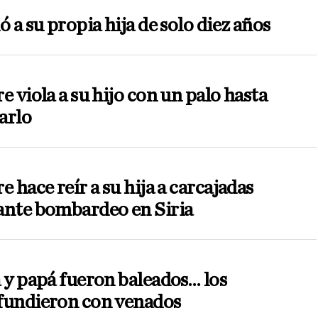
ó a su propia hija de solo diez años
e viola a su hijo con un palo hasta
arlo
e hace reír a su hija a carcajadas
ante bombardeo en Siria
 y papá fueron baleados… los
fundieron con venados