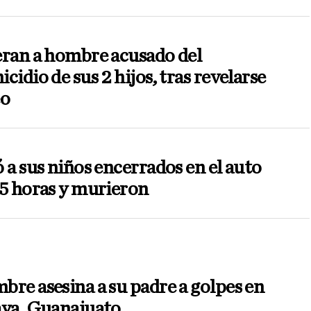
eran a hombre acusado del
cidio de sus 2 hijos, tras revelarse
eo
 a sus niños encerrados en el auto
5 horas y murieron
re asesina a su padre a golpes en
aya, Guanajuato