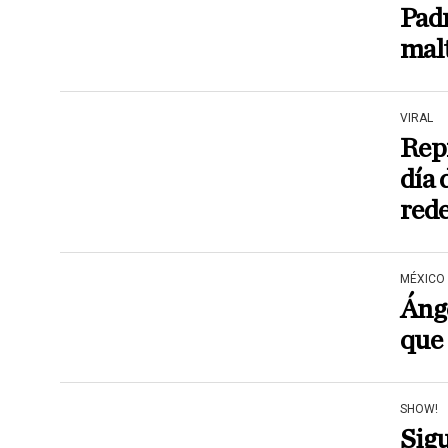
Padr
malt
VIRAL
Repr
día 
red
MÉXICO
Ánge
que 
SHOW!
Sigu