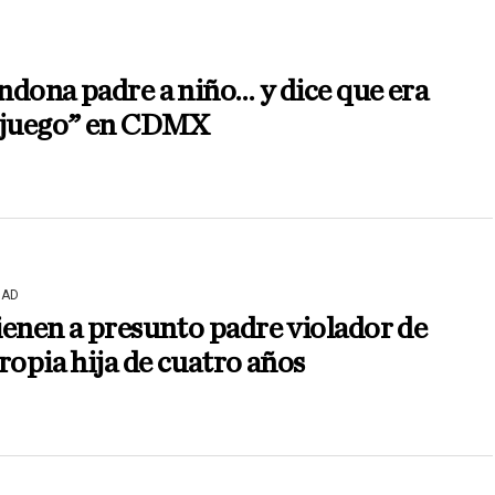
dona padre a niño… y dice que era
 juego” en CDMX
DAD
enen a presunto padre violador de
ropia hija de cuatro años