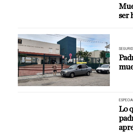
Mues
ser 
SEGURI
Padr
muer
ESPECIA
Lo q
padr
apr