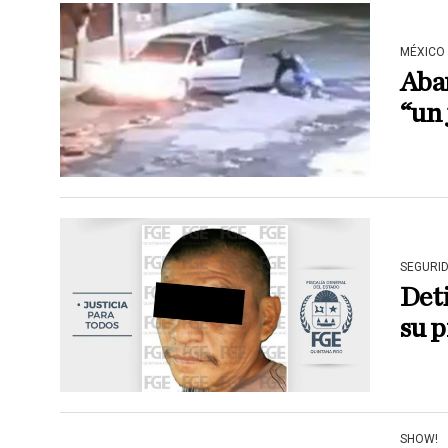
MÉXICO
Aban
“un
SEGURI
Deti
su p
SHOW!