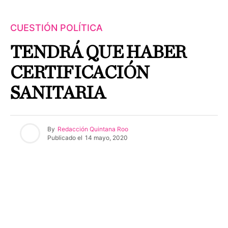
CUESTIÓN POLÍTICA
TENDRÁ QUE HABER
CERTIFICACIÓN
SANITARIA
By
Redacción Quintana Roo
Publicado el
14 mayo, 2020
De nada servirá que los cientos de hoteles de Cancún y la
Riviera Maya con más de 105 mil habitaciones en
existencia, reabran sus puertas a partir del 1 de junio
próximo, si en realidad no existe una debida certificación
sanitaria, confiable, que pueda ser el detonante para que
de nueva cuenta lleguen a este destino más de 25