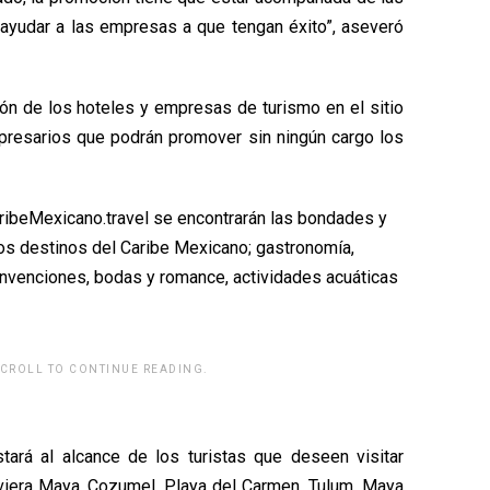
ayudar a las empresas a que tengan éxito”, aseveró
ión de los hoteles y empresas de turismo en el sitio
presarios que podrán promover sin ningún cargo los
ribeMexicano.travel se encontrarán las bondades y
los destinos del Caribe Mexicano; gastronomía,
convenciones, bodas y romance, actividades acuáticas
SCROLL TO CONTINUE READING.
rwp id="243463"]
tará al alcance de los turistas que deseen visitar
iviera Maya, Cozumel, Playa del Carmen, Tulum, Maya