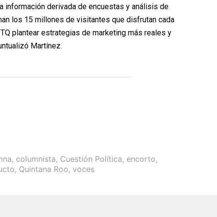
la información derivada de encuestas y análisis de
an los 15 millones de visitantes que disfrutan cada
PTQ plantear estrategias de marketing más reales y
untualizó Martínez.
mna
,
columnista
,
Cuestión Política
,
encorto
,
ucto
,
Quintana Roo
,
voces