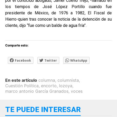
por el conocido abogado, Javier Coello Trejo, -llamado en
los tiempos de José López Portillo cuando fue
presidente de México, de 1976 a 1982, El Fiscal de
Hierro-quien tras conocer la noticia de la detención de su
cliente, dijo “fue como un balde de agua fría”.
Comparte esto:
Facebook
Twitter
WhatsApp
En este artículo
columna
,
columnista
,
Cuestión Política
,
encorto
,
lozoya
,
marco antonio García Granados
,
voces
TE PUEDE INTERESAR