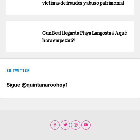
víctimas de fraudes y abuso patrimonial
CunBeat llegará a Playa Langosta ¿ A qué
hora empezará?
EN TWITTER
Sigue @quintanaroohoy1