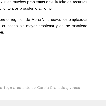
 existían muchos problemas ante la falta de recursos
l entonces presidente saliente.
embre el régimen de Mena Villanueva. los empleados
a quincena sin mayor problema y así se mantiene
pe.
orto
,
marco antonio García Granados
,
voces