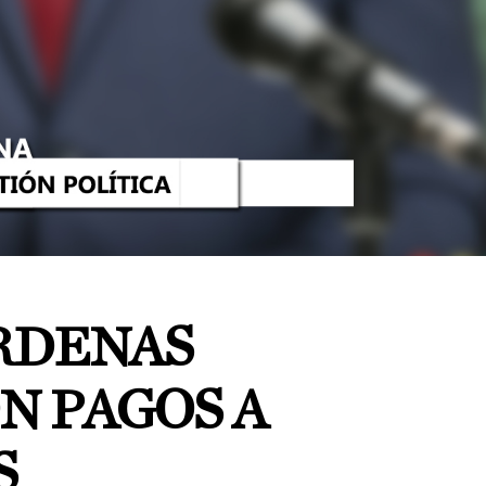
RDENAS
N PAGOS A
S