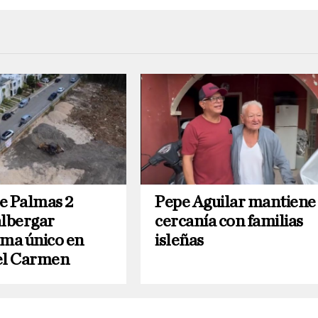
e Palmas 2
Pepe Aguilar mantiene
albergar
cercanía con familias
ema único en
isleñas
el Carmen