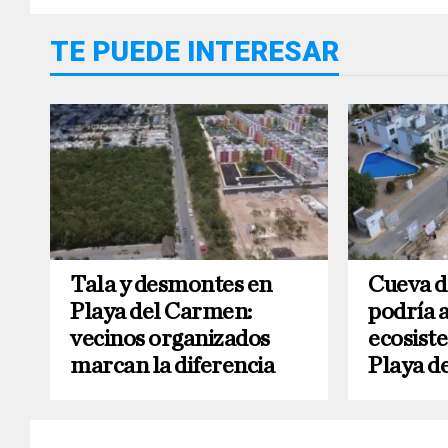
TE PUEDE INTERESAR
Tala y desmontes en
Cueva d
Playa del Carmen:
podría 
vecinos organizados
ecosist
marcan la diferencia
Playa d