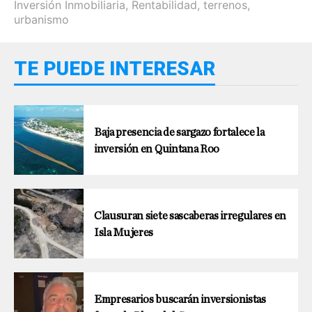
Inversión Inmobiliaria
,
Rentabilidad
,
terrenos
,
urbanismo
TE PUEDE INTERESAR
Baja presencia de sargazo fortalece la
inversión en Quintana Roo
Clausuran siete sascaberas irregulares en
Isla Mujeres
Empresarios buscarán inversionistas