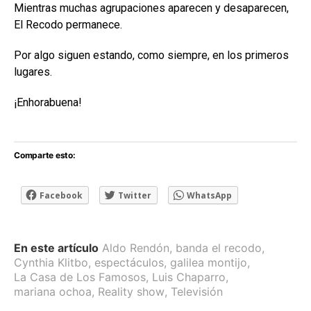
Mientras muchas agrupaciones aparecen y desaparecen,
El Recodo permanece.
Por algo siguen estando, como siempre, en los primeros
lugares.
¡Enhorabuena!
Comparte esto:
Facebook
Twitter
WhatsApp
En este artículo
Aldo Rendón
,
banda el recodo
,
Cynthia Klitbo
,
espectáculos
,
galilea montijo
,
La Casa de Los Famosos
,
Luis Chaparro
,
mariana ochoa
,
Reality show
,
Televisión