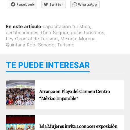
Facebook
Twitter
WhatsApp
En este artículo
capacitación turística
,
certificaciones
,
Gino Segura
,
guías turísticos
,
Ley General de Turismo
,
México
,
Morena
,
Quintana Roo
,
Senado
,
Turismo
TE PUEDE INTERESAR
Arranca en Playa del Carmen Centro
“México Imparable”
Isla Mujeres invita a conocer exposición