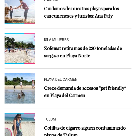
CANCÚN
Cuidamos de nuestras playas para los
cancuneneses y turistas: Ana Paty
ISLA MUJERES
Zofemat retira mas de 220 toneladas de
sargazo en Playa Norte
PLAYA DEL CARMEN
Crece demanda de accesos “pet friendly”
en Playa del Carmen
TULUM
Colillas de cigarro siguen contaminando
playas de Tulum