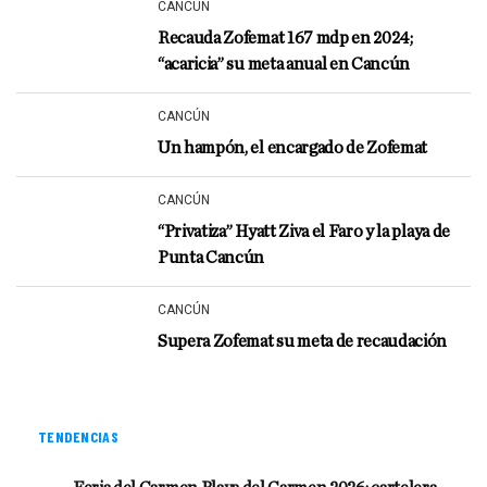
CANCÚN
Recauda Zofemat 167 mdp en 2024;
“acaricia” su meta anual en Cancún
CANCÚN
Un hampón, el encargado de Zofemat
CANCÚN
“Privatiza” Hyatt Ziva el Faro y la playa de
Punta Cancún
CANCÚN
Supera Zofemat su meta de recaudación
TENDENCIAS