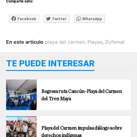
Comparte esto:
Facebook
Twitter
WhatsApp
En este artículo
playa del carmen
,
Playas
,
Zofemat
TE PUEDE INTERESAR
Regresa ruta Cancún-Playa del Carmen
del Tren Maya
Playa del Carmen impulsa diálogo sobre
derechos indígenas