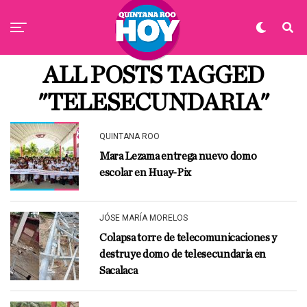
ALL POSTS TAGGED
"TELESECUNDARIA"
QUINTANA ROO
Mara Lezama entrega nuevo domo
escolar en Huay-Pix
JÓSE MARÍA MORELOS
Colapsa torre de telecomunicaciones y
destruye domo de telesecundaria en
Sacalaca