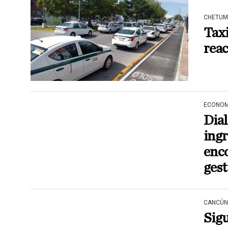
CHETUM
Tax
reac
ECONOM
Dial
ingr
enco
gest
CANCÚN
Sigu