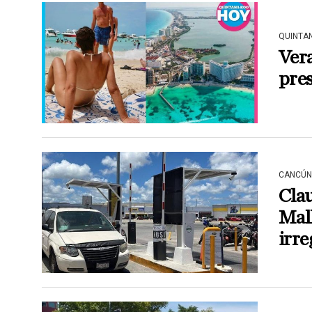
QUINTA
Vera
pre
CANCÚN
Cla
Mall
irre