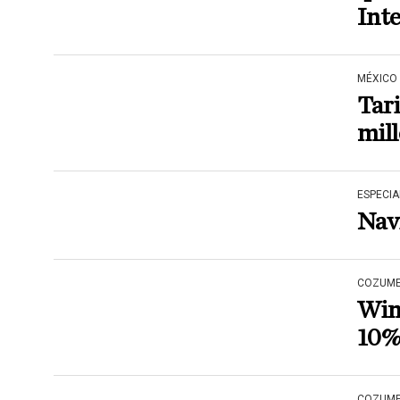
Int
MÉXICO
Tari
mill
ESPECIA
Navi
COZUME
Winj
10
COZUME