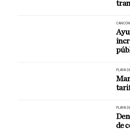
tra
CANCÚN
Ayu
incr
púb
PLAYA 
Man
tari
PLAYA 
Denu
de 