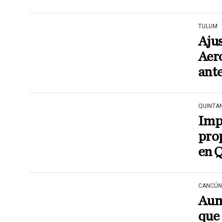
TULUM
Ajus
Aer
ante
QUINTA
Imp
prop
en 
CANCÚN
Aum
que