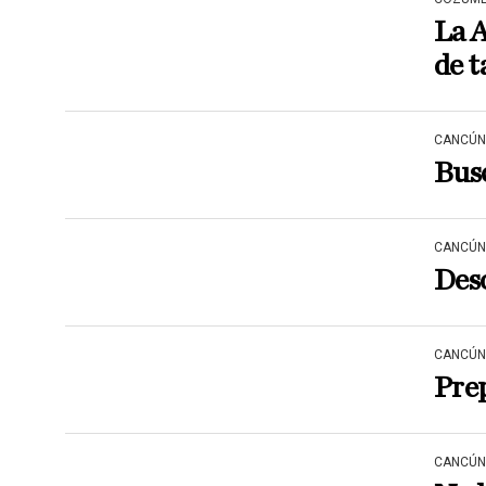
La 
de t
CANCÚN
Busc
CANCÚN
Deso
CANCÚN
Prep
CANCÚN