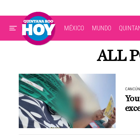
MÉXICO
MUNDO
QUINTA
ALL 
CANCÚN
You
exce