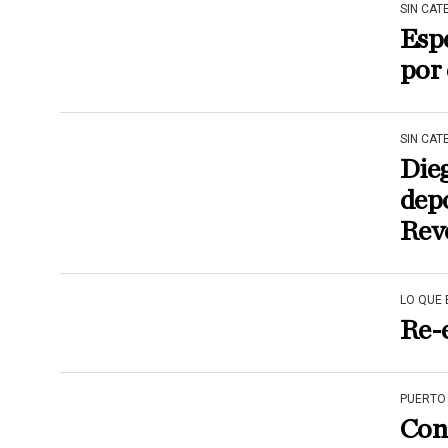
SIN CAT
Espe
por 
SIN CAT
Dieg
depo
Rev
LO QUE B
Re-
PUERTO
Con