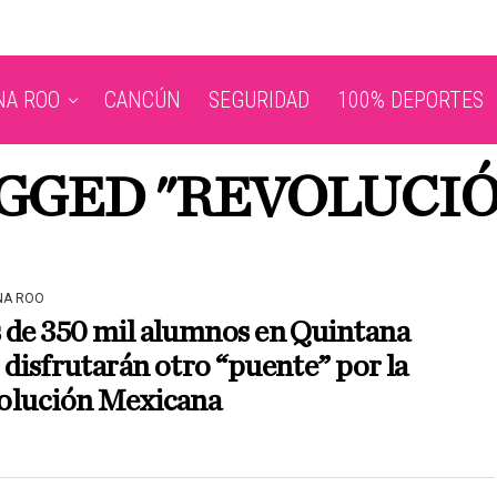
NA ROO
CANCÚN
SEGURIDAD
100% DEPORTES
AGGED "REVOLUCI
NA ROO
 de 350 mil alumnos en Quintana
disfrutarán otro “puente” por la
olución Mexicana