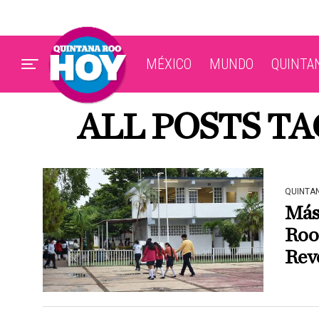
MÉXICO
MUNDO
QUINTA
ALL POSTS T
QUINTA
Más
Roo 
Rev