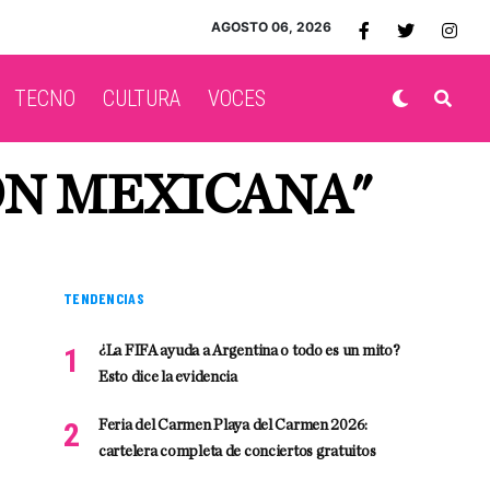
AGOSTO 06, 2026
TECNO
CULTURA
VOCES
ÓN MEXICANA"
TENDENCIAS
¿La FIFA ayuda a Argentina o todo es un mito?
Esto dice la evidencia
Feria del Carmen Playa del Carmen 2026:
cartelera completa de conciertos gratuitos