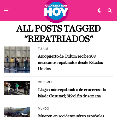
ALL POSTS TAGGED
"REPATRIADOS"
TULUM
Aeropuerto de Tulum recibe 308
mexicanos repatriados desde Estados
Unidos
COZUMEL
Llegan más repatriados de cruceros a la
isla de Cozumel; 319 el fin de semana
MUNDO
Mueren en accidente aéreo españoles