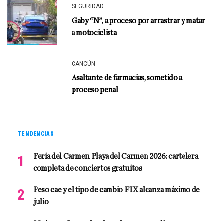
SEGURIDAD
Gaby “N”, a proceso por arrastrar y matar
a motociclista
CANCÚN
Asaltante de farmacias, sometido a
proceso penal
TENDENCIAS
Feria del Carmen Playa del Carmen 2026: cartelera
completa de conciertos gratuitos
Peso cae y el tipo de cambio FIX alcanza máximo de
julio