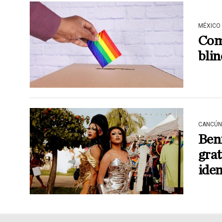
MÉXICO
Com
bli
CANCÚN
Beni
grat
ide