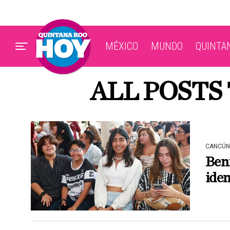
MÉXICO
MUNDO
QUINTA
ALL POSTS
CANCÚN
Beni
iden