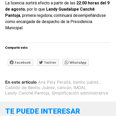
La licencia surtirá efecto a partir de las
22:00 horas del 9
de agosto
, por lo que
Landy Guadalupe Canché
Pantoja
, primera regidora, continuará desempeñándose
como encargada de despacho de la Presidencia
Municipal.
Comparte esto:
Facebook
Twitter
WhatsApp
En este artículo
Ana Paty Peralta
,
benito juárez
,
Cabildo de Benito Juárez
,
cancún
,
IMDAI
,
Landy Canché Pantoja
,
Simplificación administrativa
TE PUEDE INTERESAR