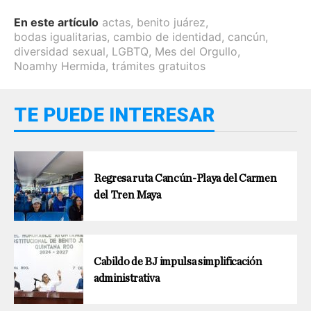
En este artículo
actas
,
benito juárez
,
bodas igualitarias
,
cambio de identidad
,
cancún
,
diversidad sexual
,
LGBTQ
,
Mes del Orgullo
,
Noamhy Hermida
,
trámites gratuitos
TE PUEDE INTERESAR
Regresa ruta Cancún-Playa del Carmen
del Tren Maya
Cabildo de BJ impulsa simplificación
administrativa