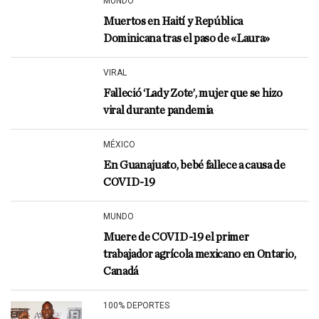
MUNDO
Muertos en Haití y República
Dominicana tras el paso de «Laura»
VIRAL
Falleció ‘Lady Zote’, mujer que se hizo
viral durante pandemia
MÉXICO
En Guanajuato, bebé fallece a causa de
COVID-19
MUNDO
Muere de COVID-19 el primer
trabajador agrícola mexicano en Ontario,
Canadá
100% DEPORTES