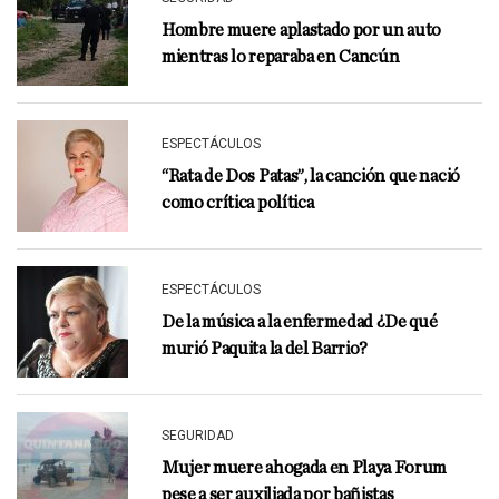
Hombre muere aplastado por un auto
mientras lo reparaba en Cancún
ESPECTÁCULOS
“Rata de Dos Patas”, la canción que nació
como crítica política
ESPECTÁCULOS
De la música a la enfermedad ¿De qué
murió Paquita la del Barrio?
SEGURIDAD
Mujer muere ahogada en Playa Forum
pese a ser auxiliada por bañistas