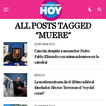
ALL POSTS TAGGED
"MUERE"
QUINTANA ROO
Cancún despide a monseñor Pedro
Pablo Elizondo con misas solemnes en la
catedral
MÉXICO
La moda mexicana da el último adiós al
diseñador Héctor Terrones el “rey del
corsé”