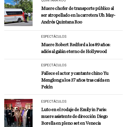
QUINTANA ROO
Muere chofer de transporte público al
ser atropellado en la carretera Uh May-
Andrés Quintana Roo
ESPECTÁCULOS
Muere Robert Redford a los 89 años:
adiós al galán eterno de Hollywood
ESPECTÁCULOS
Fallece el actor y cantante chino Yu
Menglong a los 37 años tras caída en
Pekín
ESPECTÁCULOS
Luto en el rodaje de Emily in Paris:
muere asistente de dirección Diego
Borella en pleno set en Venecia