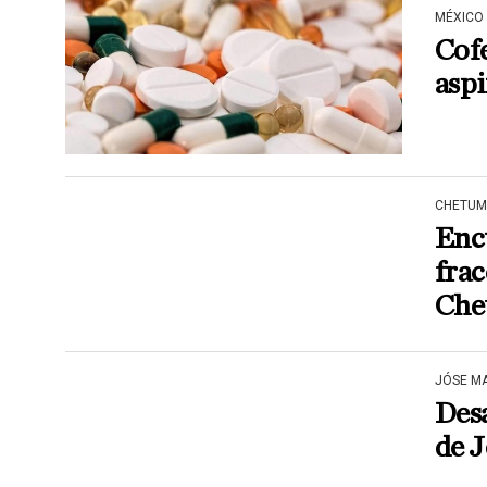
MÉXICO
Cofe
aspi
CHETUM
Enc
fra
Che
JÓSE M
Des
de 