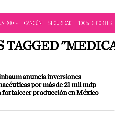
NA ROO
CANCÚN
SEGURIDAD
100% DEPORTES
S TAGGED "MEDI
inbaum anuncia inversiones
macéuticas por más de 21 mil mdp
 fortalecer producción en México