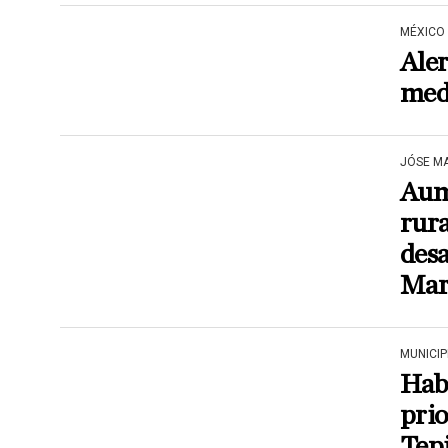
MÉXICO
Aler
med
JÓSE M
Aum
rura
des
Mar
MUNICIP
Habi
prio
Tep