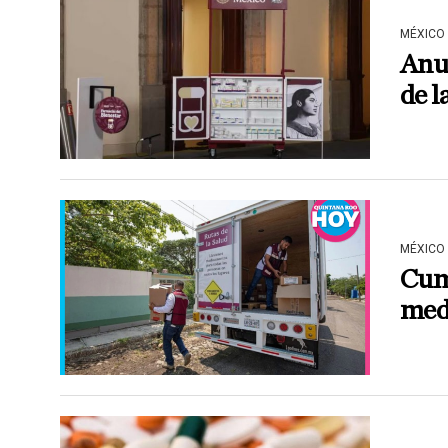
MÉXICO
Anu
de l
MÉXICO
Cum
med