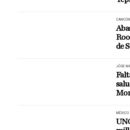
CANCÚN
Aba
Roo 
de 
JÓSE M
Fal
sal
Mor
MÉXICO
UNO