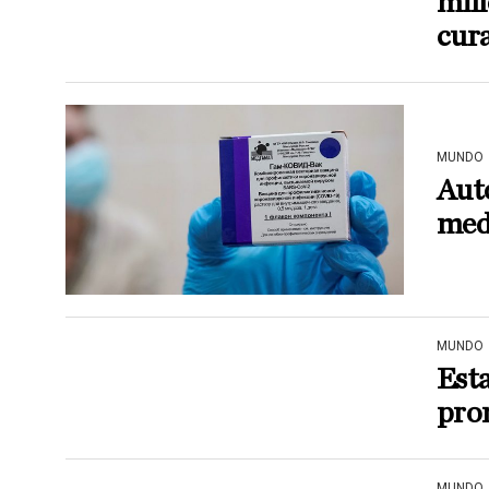
mil
cur
MUNDO
Auto
med
MUNDO
Esta
prom
MUNDO