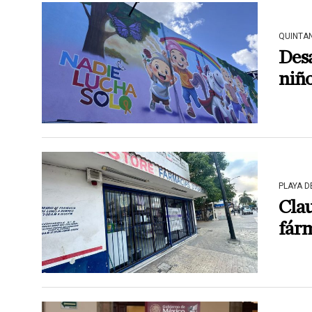
QUINTA
Des
niñ
PLAYA 
Clau
fárm