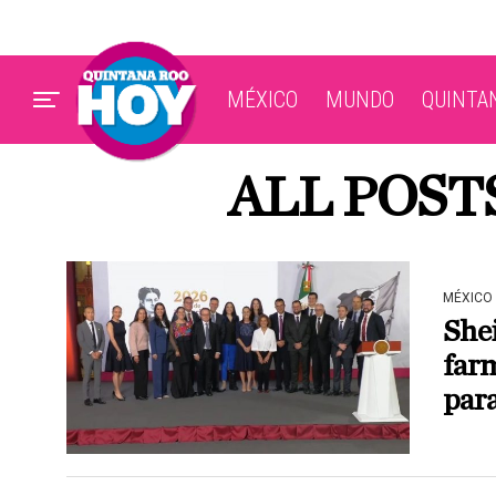
MÉXICO
MUNDO
QUINTA
ALL POST
MÉXICO
She
far
para