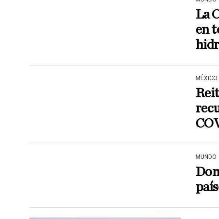
La 
en t
hid
MÉXICO
Reit
recu
COV
MUNDO
Don
país