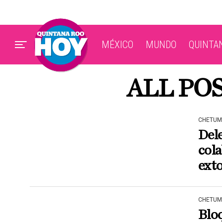
MÉXICO
MUNDO
QUINTA
ALL PO
CHETUM
Del
cola
exto
CHETUM
Blo