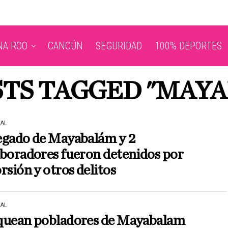
NA ROO
CANCÚN
SEGURIDAD
100% DEPORTES
STS TAGGED "MAY
AL
egado de Mayabalám y 2
boradores fueron detenidos por
rsión y otros delitos
AL
quean pobladores de Mayabalam