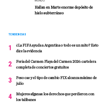
MUNDO
Hallan en Marte enorme depósito de
hielo subterráneo
TENDENCIAS
¿La FIFA ayuda a Argentina o todo es un mito? Esto
dice la evidencia
Feria del Carmen Playa del Carmen 2026: cartelera
completa de conciertos gratuitos
Peso cae y el tipo de cambio FIX alcanza máximo de
julio
Mujeres afganas: los derechos que perdieron con
los talibanes