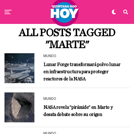
ALL POSTS TAGGED
"MARTE"
MUNDO
Lunar Forge transformará polvo lunar
en infraestructura para proteger
reactores de la NASA
MUNDO
NASA revela “pirámide” en Marte y
desata debate sobre su origen
MUNDO