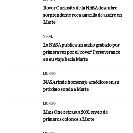
Rover Curiosity de la NASA descubre
sorprendente roca amarilla de azufre en
Marte
VIRAL
La NASA publica un audio grabado por
primera vez por el ‘rover’ Perseverance
en su viaje hacia Marte
MUNDO
NASA rinde homenaje a médicos en su
próximo sonda a Marte
MUNDO
Mars One retrasa a 2031 envío de
primeros colonos a Marte