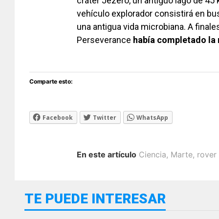
cráter Jezero, un antiguo lago de 45
vehículo explorador consistirá en b
una antigua vida microbiana. A final
Perseverance
había completado la 
Comparte esto:
Facebook
Twitter
WhatsApp
En este artículo
Ciencia
,
Marte
,
rover
TE PUEDE INTERESAR