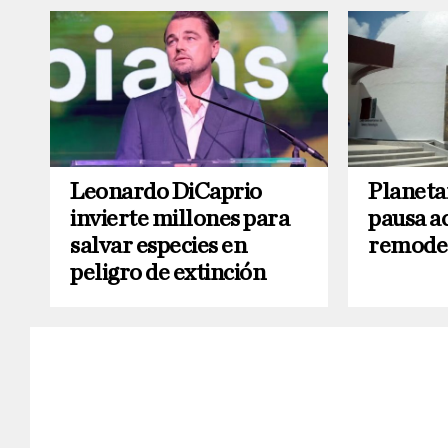
Leonardo DiCaprio
Planeta
invierte millones para
pausa a
salvar especies en
remode
peligro de extinción