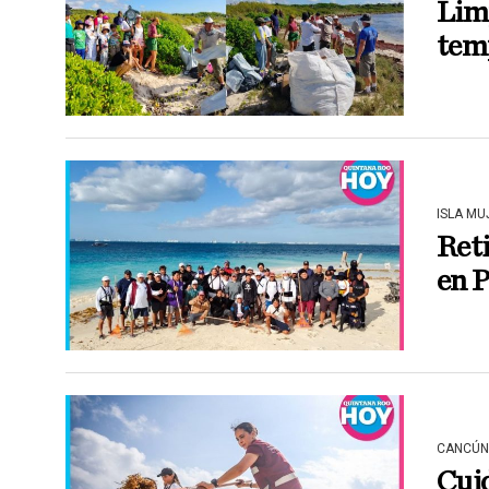
Lim
tem
ISLA MU
Reti
en P
CANCÚN
Cuid