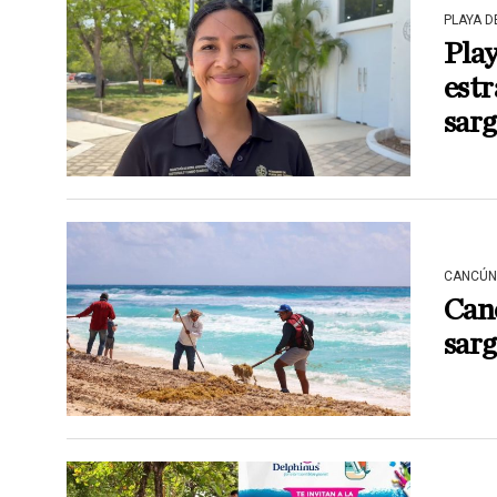
PLAYA 
Pla
estr
sar
CANCÚN
Canc
sarg