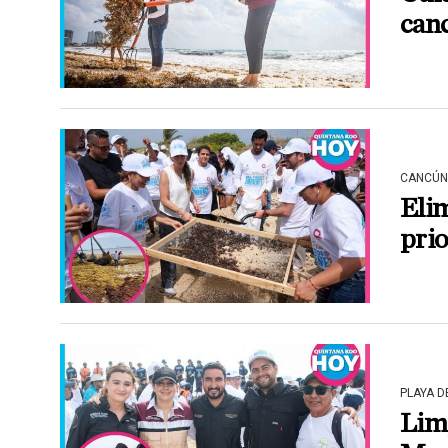
canc
CANCÚN
Elim
pri
PLAYA 
Limp