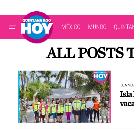
MÉXICO
MUNDO
QUINTA
ALL POSTS 
ISLA MU
Isla
vaca