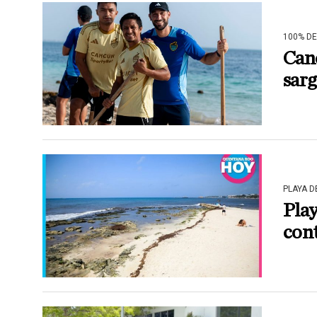
100% D
Canc
sarg
PLAYA 
Play
cont