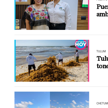
Pue
ambi
TULUM
Tul
tone
CHETUM