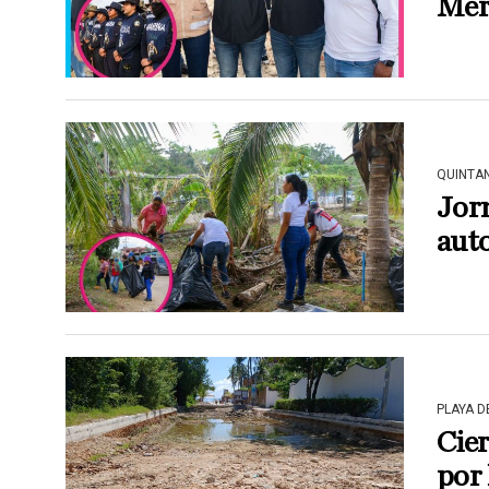
Merc
QUINTA
Jorn
aut
PLAYA 
Cier
por 