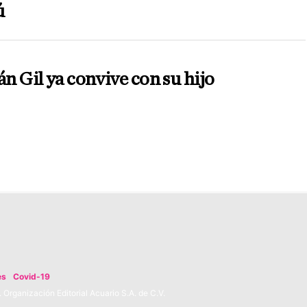
ú
án Gil ya convive con su hijo
es
Covid-19
Organización Editorial Acuario S.A. de C.V.