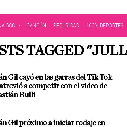
NA ROO
CANCÚN
SEGURIDAD
100% DEPORTES
STS TAGGED "JULI
án Gil cayó en las garras del Tik Tok
 atrevió a competir con el video de
stián Rulli
án Gil próximo a iniciar rodaje en