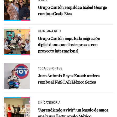
SHOW!
Grupo Cantón respalda a Isabel George
rumbo a Costa Rica
QUINTANA ROO
Grupo Cantón impulsa la migración
digital de sus medios impresos con
proyecto internacional
100% DEPORTES
Juan Antonio Reyes Kassab acelera
rumbo al NASCAR México Series
SIN CATEGORÍA
“Aprendiendo a vivir”: un legado de amor
que busca llegar a todo México