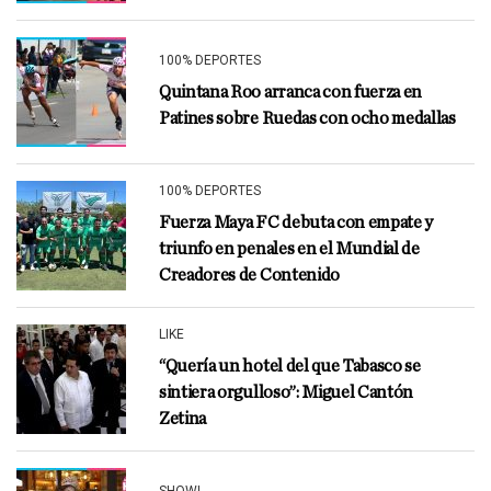
100% DEPORTES
Quintana Roo arranca con fuerza en
Patines sobre Ruedas con ocho medallas
100% DEPORTES
Fuerza Maya FC debuta con empate y
triunfo en penales en el Mundial de
Creadores de Contenido
LIKE
“Quería un hotel del que Tabasco se
sintiera orgulloso”: Miguel Cantón
Zetina