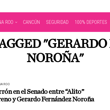
NA ROO
CANCÚN
SEGURIDAD
100% DEPORTES
TAGGED "GERARD
NOROÑA"
NA ROO
rón en el Senado entre “Alito”
eno y Gerardo Fernández Noroña