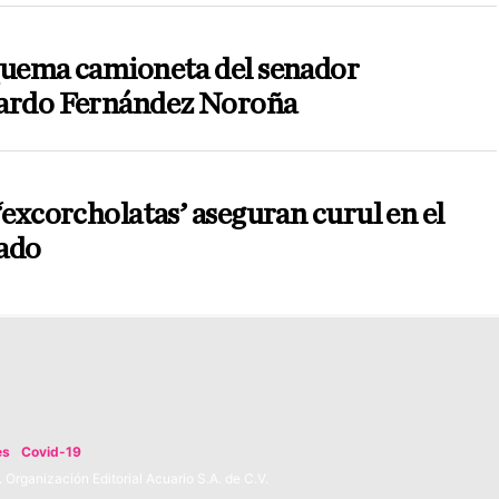
quema camioneta del senador
ardo Fernández Noroña
‘excorcholatas’ aseguran curul en el
ado
es
Covid-19
Organización Editorial Acuario S.A. de C.V.