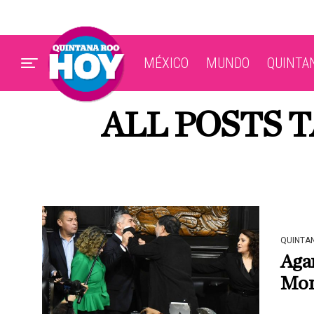
MÉXICO
MUNDO
QUINTA
ALL POSTS 
QUINTA
Agar
Mor