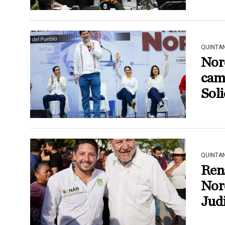
QUINTA
Noro
camb
Soli
QUINTA
Ren
Nor
Judi