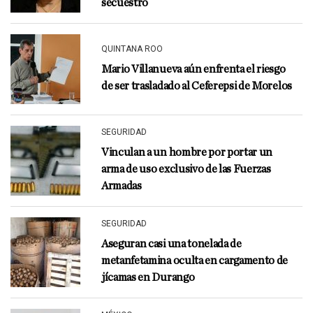
secuestro
QUINTANA ROO
Mario Villanueva aún enfrenta el riesgo
de ser trasladado al Ceferepsi de Morelos
SEGURIDAD
Vinculan a un hombre por portar un
arma de uso exclusivo de las Fuerzas
Armadas
SEGURIDAD
Aseguran casi una tonelada de
metanfetamina oculta en cargamento de
jícamas en Durango