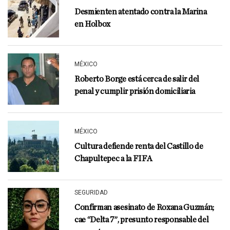
Desmienten atentado contra la Marina
en Holbox
MÉXICO
Roberto Borge está cerca de salir del
penal y cumplir prisión domiciliaria
MÉXICO
Cultura defiende renta del Castillo de
Chapultepec a la FIFA
SEGURIDAD
Confirman asesinato de Roxana Guzmán;
cae “Delta 7”, presunto responsable del