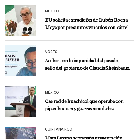
MÉXICO
EU solicita extradición de Rubén Rocha
Moya por presuntos vínculos con cártel
VOCES
Acabar con la impunidad del pasado,
sello del gobierno de Claudia Sheinbaum
MÉXICO
Cae red de huachicol que operaba con
pipas, buques y gaseras simuladas
QUINTANA ROO
Mara Lezama acompaña presentación