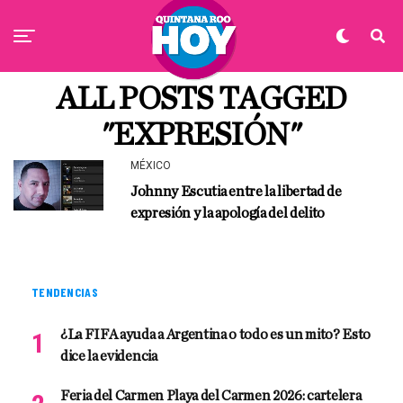
ALL POSTS TAGGED
"EXPRESIÓN"
MÉXICO
Johnny Escutia entre la libertad de
expresión y la apología del delito
TENDENCIAS
¿La FIFA ayuda a Argentina o todo es un mito? Esto
dice la evidencia
Feria del Carmen Playa del Carmen 2026: cartelera