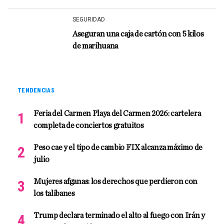
SEGURIDAD
Aseguran una caja de cartón con 5 kilos
de marihuana
TENDENCIAS
Feria del Carmen Playa del Carmen 2026: cartelera
completa de conciertos gratuitos
Peso cae y el tipo de cambio FIX alcanza máximo de
julio
Mujeres afganas: los derechos que perdieron con
los talibanes
Trump declara terminado el alto al fuego con Irán y