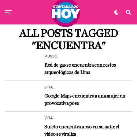
ALL POSTS TAGGED
"ENCUENTRA"
MUNDO
Red de gas se encuentra con restos
arqueológicos de Lima
VIRAL
Google Maps encuentra a una mujer en
provocativa pose
VIRAL
Sujeto encuentra a oso en su auto; el
video se viraliza