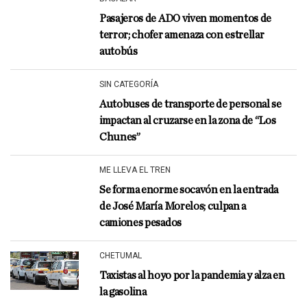
Pasajeros de ADO viven momentos de
terror; chofer amenaza con estrellar
autobús
SIN CATEGORÍA
Autobuses de transporte de personal se
impactan al cruzarse en la zona de “Los
Chunes”
ME LLEVA EL TREN
Se forma enorme socavón en la entrada
de José María Morelos; culpan a
camiones pesados
CHETUMAL
Taxistas al hoyo por la pandemia y alza en
la gasolina