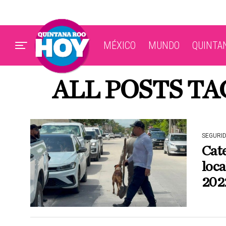
MÉXICO
MUNDO
QUINTA
ALL POSTS T
SEGURI
Cat
loca
202