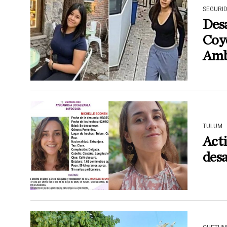
SEGURI
Desa
Coyo
Amb
TULUM
Acti
des