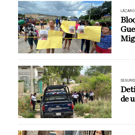
LÁZARO
Bloq
Guer
Mig
SEGURI
Det
de 