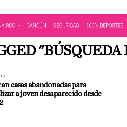
NA ROO
CANCÚN
SEGURIDAD
100% DEPORTES
AGGED "BÚSQUEDA 
DAD
ean casas abandonadas para
lizar a joven desaparecido desde
2