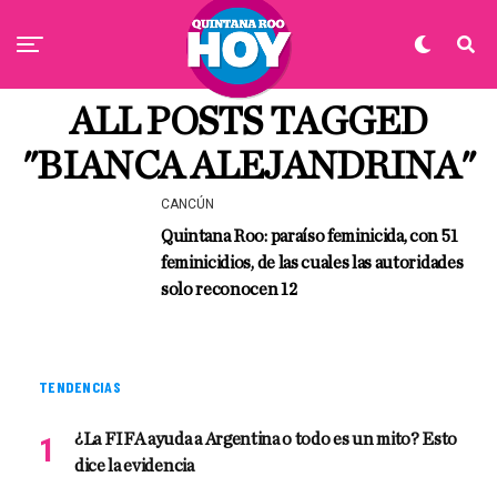
ALL POSTS TAGGED
"BIANCA ALEJANDRINA"
CANCÚN
Quintana Roo: paraíso feminicida, con 51
feminicidios, de las cuales las autoridades
solo reconocen 12
TENDENCIAS
¿La FIFA ayuda a Argentina o todo es un mito? Esto
dice la evidencia