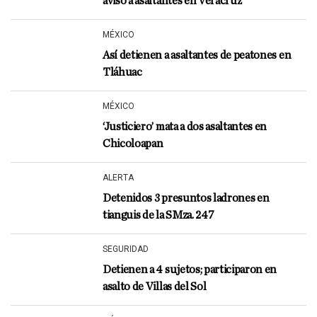
avisó a asaltantes en Veracruz
MÉXICO
Así detienen a asaltantes de peatones en
Tláhuac
MÉXICO
‘Justiciero’ mata a dos asaltantes en
Chicoloapan
ALERTA
Detenidos 3 presuntos ladrones en
tianguis de la SMza. 247
SEGURIDAD
Detienen a 4 sujetos; participaron en
asalto de Villas del Sol