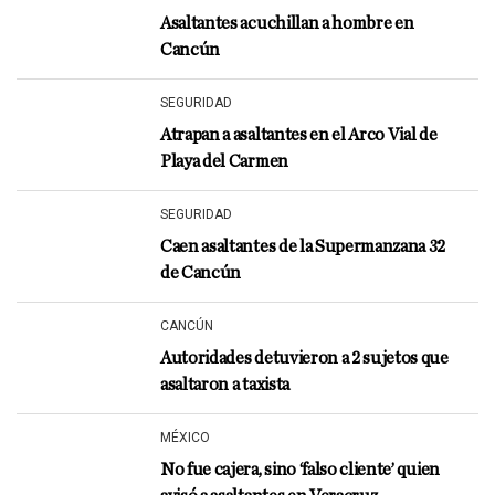
Asaltantes acuchillan a hombre en
Cancún
SEGURIDAD
Atrapan a asaltantes en el Arco Vial de
Playa del Carmen
SEGURIDAD
Caen asaltantes de la Supermanzana 32
de Cancún
CANCÚN
Autoridades detuvieron a 2 sujetos que
asaltaron a taxista
MÉXICO
No fue cajera, sino ‘falso cliente’ quien