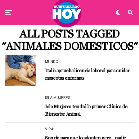
ALL POSTS TAGGED
"ANIMALES DOMESTICOS"
MUNDO
Italia aprueba licencia laboral para cuidar
mascotas enfermas
ISLA MUJERES
Isla Mujeres tendrá la primer Clínica de
Bienestar Animal
VIRAL
Sonríe para que lo adopten pero…nadie