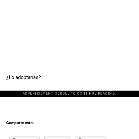
¿Lo adoptarías?
ADVERTISEMENT. SCROLL TO CONTINUE READING.
[adsforwp id="243463"]
Comparte esto: