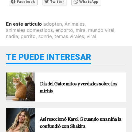
Facebook
Twitter
WhatsApp
En este artículo
adopten
,
Animales
,
animales domesticos
,
encorto
,
mira
,
mundo viral
,
nadie
,
perrito
,
sonríe
,
temas virales
,
viral
TE PUEDE INTERESAR
Día del Gato: mitos y verdades sobre los
michis
Así reaccionó Karol G cuando una niña la
confundió con Shakira