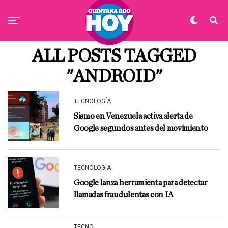
ALL POSTS TAGGED
"ANDROID"
TECNOLOGÍA
Sismo en Venezuela activa alerta de
Google segundos antes del movimiento
TECNOLOGÍA
Google lanza herramienta para detectar
llamadas fraudulentas con IA
TECNO