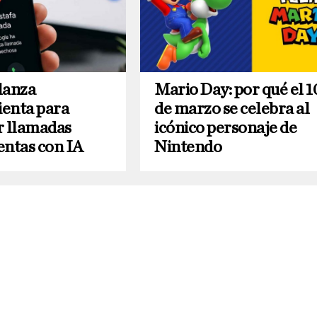
lanza
Mario Day: por qué el 1
enta para
de marzo se celebra al
r llamadas
icónico personaje de
entas con IA
Nintendo