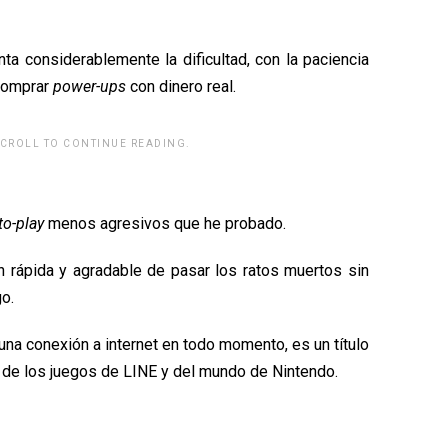
nta considerablemente la dificultad, con la paciencia
 comprar
power-ups
con dinero real.
SCROLL TO CONTINUE READING.
rwp id="243463"]
to-play
menos agresivos que he probado.
 rápida y agradable de pasar los ratos muertos sin
o.
a conexión a internet en todo momento, es un título
de los juegos de LINE y del mundo de Nintendo.