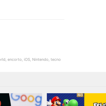
rld
,
encorto
,
iOS
,
Nintendo
,
tecno