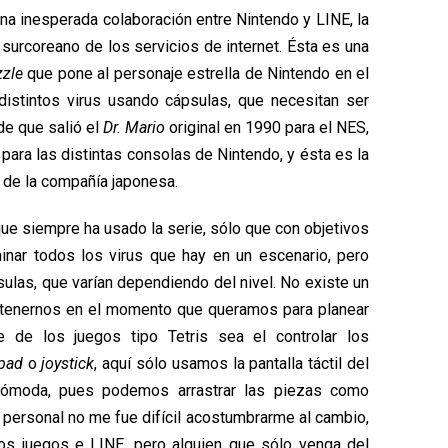
na inesperada colaboración entre Nintendo y LINE, la
 surcoreano de los servicios de internet. Ésta es una
zle
que pone al personaje estrella de Nintendo en el
istintos virus usando cápsulas, que necesitan ser
e que salió el
Dr. Mario
original en 1990 para el NES,
para las distintas consolas de Nintendo, y ésta es la
 de la compañía japonesa.
e siempre ha usado la serie, sólo que con objetivos
iminar todos los virus que hay en un escenario, pero
las, que varían dependiendo del nivel. No existe un
etenernos en el momento que queramos para planear
 de los juegos tipo Tetris sea el controlar los
pad
o
joystick
, aquí sólo usamos la pantalla táctil del
cómoda, pues podemos arrastrar las piezas como
 personal no me fue difícil acostumbrarme al cambio,
os juegos e LINE, pero alguien que sólo venga del